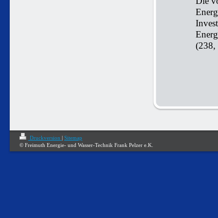
Die v
Energ
Inves
Energ
(238, 
Druckversion
|
Sitemap
© Freimuth Energie- und Wasser-Technik Frank Pelzer e.K.