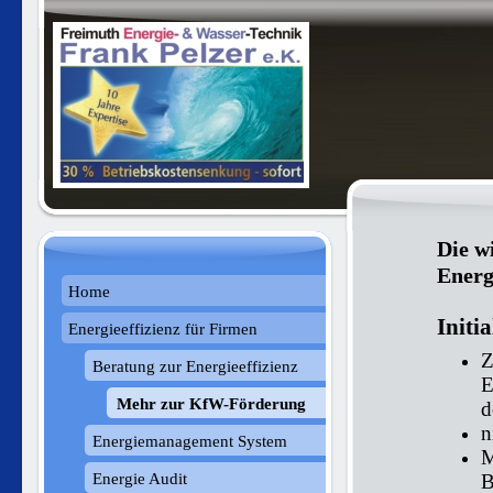
Die w
Energ
Home
Initi
Energieeffizienz für Firmen
Z
Beratung zur Energieeffizienz
E
Mehr zur KfW-Förderung
d
n
Energiemanagement System
M
Energie Audit
B