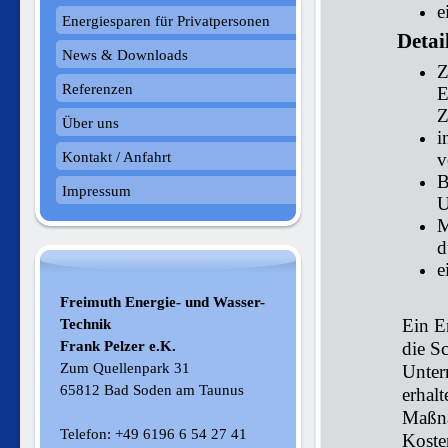
e
Energiesparen für Privatpersonen
Detai
News & Downloads
Z
Referenzen
E
Z
Über uns
i
Kontakt / Anfahrt
v
B
Impressum
U
M
d
e
Freimuth Energie- und Wasser-
Technik
Ein E
Frank Pelzer e.K.
die S
Zum Quellenpark 31
Unter
65812 Bad Soden am Taunus
erhal
Maßna
Telefon: +49 6196 6 54 27 41
Koste